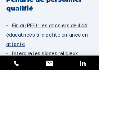
qualifié
•
Fin du PEQ : les dossiers de 444
éducatrices à la petite enfance en
attente
•
Interdire les signes religieux
accentuera la pénurie d’éducatrices,
selon l’AQCPE
•
Daycares slam Quebec’s new
secularism bill, say it will have direct
impact on services
•
L’abolition du PEQ menace les
services en CPE et en garderies
• Radio :
Restrictions du
recrutement des travailleurs